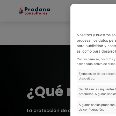
Inicio
Equipo
Nosotros y nuestros so
procesamos datos perso
para publicidad y cont
así como para desarrol
Con su permiso, nosotros y
escaneado activo de dispos
Ejemplos de datos persona
dispositivo.
¿Qué necesi
Se utilizan las siguiente
productos. Algunos socios
Algunos socios procesan 
La protección de datos es obligación
de configuración.