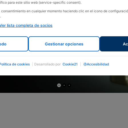
fico para este sitio web (service-specific consent).
su consentimiento en cualquier momento haciendo clic en el icono de configurac
.
Ver lista completa de socios
odo
Gestionar opciones
Ac
Política de cookies
|
Desarrollado por
Cookie21
|
Accesibilidad