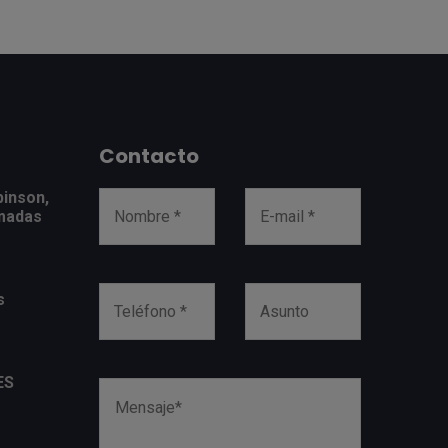
Contacto
binson,
amadas
s
ES