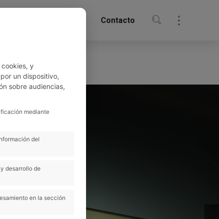
oticias
Biblioteca
Contacto
 cookies, y
or un dispositivo,
ón sobre audiencias,
ificación mediante
información del
y desarrollo de
cesamiento en la sección