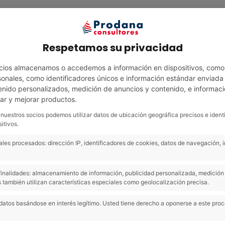
Servicios
Área clientes
Área técnica
N
Respetamos su privacidad
cios almacenamos o accedemos a información en dispositivos, como
nales, como identificadores únicos e información estándar enviada p
enido personalizados, medición de anuncios y contenido, e informaci
lar y mejorar productos.
 nuestros socios podemos utilizar datos de ubicación geográfica precisos e ident
itivos.
les procesados: dirección IP, identificadores de cookies, datos de navegación, 
tas?
s finalidades: almacenamiento de información, publicidad personalizada, medición 
 también utilizan características especiales como geolocalización precisa.
datos basándose en interés legítimo. Usted tiene derecho a oponerse a este pro
 de todos