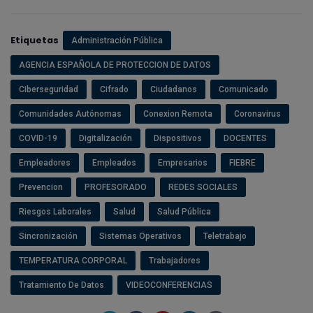
Etiquetas
Administración Pública
AGENCIA ESPAÑOLA DE PROTECCION DE DATOS
Ciberseguridad
Cifrado
Ciudadanos
Comunicado
Comunidades Autónomas
Conexion Remota
Coronavirus
COVID-19
Digitalización
Dispositivos
DOCENTES
Empleadores
Empleados
Empresarios
FIEBRE
Prevencion
PROFESORADO
REDES SOCIALES
Riesgos Laborales
Salud
Salud Pública
Sincronización
Sistemas Operativos
Teletrabajo
TEMPERATURA CORPORAL
Trabajadores
Tratamiento De Datos
VIDEOCONFERENCIAS