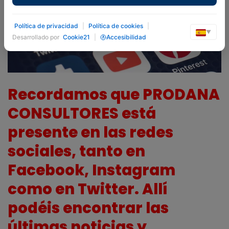
Política de privacidad
|
Política de cookies
|
▼
Desarrollado por
Cookie21
|
Accesibilidad
Recordamos que PRODANA
CONSULTORES está
presente en las redes
sociales, tanto en
Facebook, Instagram
como en Twitter. Allí
podéis encontrar las
últimas noticias y