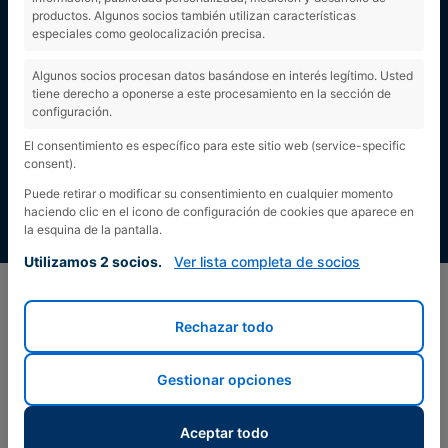
productos. Algunos socios también utilizan características
especiales como geolocalización precisa.
Algunos socios procesan datos basándose en interés legítimo. Usted
tiene derecho a oponerse a este procesamiento en la sección de
configuración.
El consentimiento es específico para este sitio web (service-specific
consent).
Puede retirar o modificar su consentimiento en cualquier momento
haciendo clic en el icono de configuración de cookies que aparece en
la esquina de la pantalla.
Utilizamos 2 socios.
Ver lista completa de socios
Rechazar todo
La seguridad, la privacidad y la confidencialidad son
Gestionar opciones
importantes para nuestros clientes Disponemos de un
software para que nuestros clientes puedan almacenar sus
Aceptar todo
documentos. Este tipo de software se llama Gestor