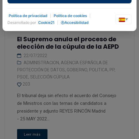
Política de privacidad
|
Política de cookies
|
▼
Desarrollado por
Cookie21
|
Accesibilidad
El Supremo anula el proceso de
elección de la cúpula de la AEPD
22/07/2022
ADMINISTRACION
,
AGENCIA ESPAÑOLA DE
PROTECCIÓN DE DATOS
,
GOBIERNO
,
POLITICA
,
PP
,
PSOE
,
SELECCIÓN CÚPULA
203
El tribunal deja sin efecto el acuerdo del Consejo
de Ministros con las ternas de candidatos a
presidente y adjunto REYES RINCÓN Madrid
- 25 MAY 2022...
Leer más