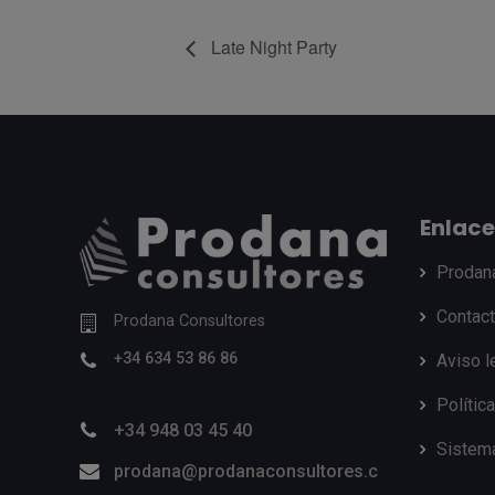
Late Night Party
Enlace
Prodan
Contac
Prodana Consultores
+34 634 53 86 86
Aviso l
Polític
+34 948 03 45 40
Sistema
prodana@prodanaconsultores.c