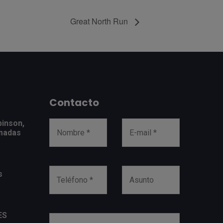
Great North Run
Contacto
binson,
amadas
s
ES