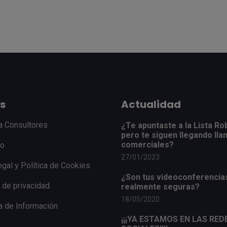
s
Actualidad
a Consultores
¿Te apuntaste a la Lista Ro
pero te siguen llegando ll
comerciales?
to
27/01/2023
egal y Política de Cookies
¿Son tus videoconferencia
a de privacidad
realmente seguras?
18/05/2020
 de Información
¡¡¡YA ESTAMOS EN LAS RED