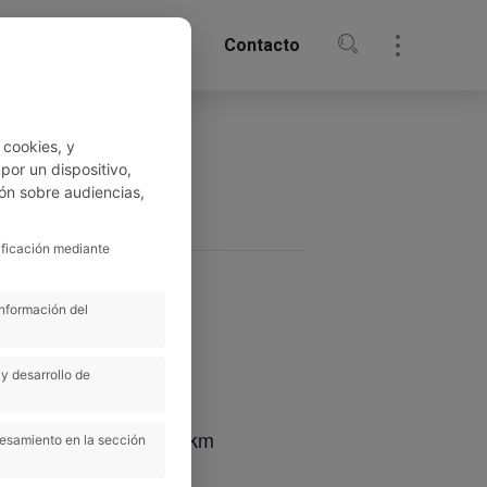
oticias
Biblioteca
Contacto
 cookies, y
or un dispositivo,
ón sobre audiencias,
ificación mediante
información del
y desarrollo de
 with 100km, 50km or 23km
cesamiento en la sección