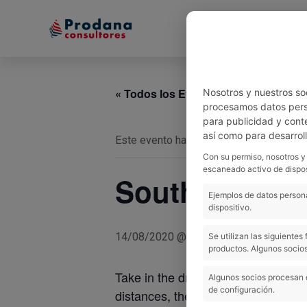
Inicio
Equipo
« Todos los Eventos
Nosotros y nuestros so
procesamos datos perso
para publicidad y cont
así como para desarrol
Este evento ha pasado.
Con su permiso, nosotros y
escaneado activo de dispos
South Coast 
Ejemplos de datos persona
dispositivo.
$20
14/08/2020 @ 10:00 am
-
8:00 pm
Se utilizan las siguiente
productos. Algunos socios
Take in the dramatic southern coas
Algunos socios procesan 
de configuración.
distances, there’s a route to suit eve