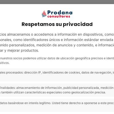
Servicios
Área clientes
Área técnica
N
Respetamos su privacidad
cios almacenamos o accedemos a información en dispositivos, como
nales, como identificadores únicos e información estándar enviada p
enido personalizados, medición de anuncios y contenido, e informaci
lar y mejorar productos.
 nuestros socios podemos utilizar datos de ubicación geográfica precisos e ident
itivos.
Challenge
les procesados: dirección IP, identificadores de cookies, datos de navegación, 
s finalidades: almacenamiento de información, publicidad personalizada, medición 
 también utilizan características especiales como geolocalización precisa.
tline and challenge yourself with this brand new event
datos basándose en interés legítimo. Usted tiene derecho a oponerse a este pro
ry ability.