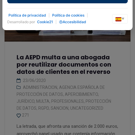
Política de privacidad
|
Política de cookies
|
▼
Desarrollado por
Cookie21
|
Accesibilidad
La AEPD multa a una abogada
por reutilizar documentos con
datos de clientes en el reverso
23/06/2020
ADMINISTRACION
,
AGENCIA ESPAÑOLA DE
PROTECCIÓN DE DATOS
,
APERCIBIMIENTO
,
JURÍDICO
,
MULTA
,
PROFESIONALES
,
PROTECCIÓN
DE DATOS
,
RGPD
,
SANCION
,
UNCATEGORIZED
271
La letrada, que afronta una sanción de 2.000 euros,
aprovechó papel usado que contenía información