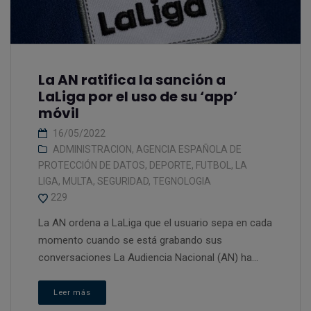
La AN ratifica la sanción a
LaLiga por el uso de su ‘app’
móvil
16/05/2022
ADMINISTRACION
,
AGENCIA ESPAÑOLA DE
PROTECCIÓN DE DATOS
,
DEPORTE
,
FUTBOL
,
LA
LIGA
,
MULTA
,
SEGURIDAD
,
TEGNOLOGIA
229
La AN ordena a LaLiga que el usuario sepa en cada
momento cuando se está grabando sus
conversaciones La Audiencia Nacional (AN) ha...
Leer más