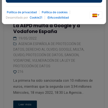
Política de privacidad
|
Política de cookies
|
▼
Desarrollado por
Cookie21
|
Accesibilidad
La AEPD multa a Google y a
Vodafone España
19/05/2022
AGENCIA ESPAÑOLA DE PROTECCIÓN DE
DATOS
,
DERECHO AL OLVIDO
,
GOOGLE
,
MULTA
,
OLVIDO
,
PROTECCIÓN DE DATOS
,
SANCION
,
VODAFONE
,
VULNERACIÓN DE LA LEY DE
PROTECCIÓN DE DATOS
216
La primera ha sido sancionada con 10 millones de
euros, mientras que la segunda con 3,94 millones
Miércoles, 18 mayo 2022, 18:30 La Agencia...
Leer más