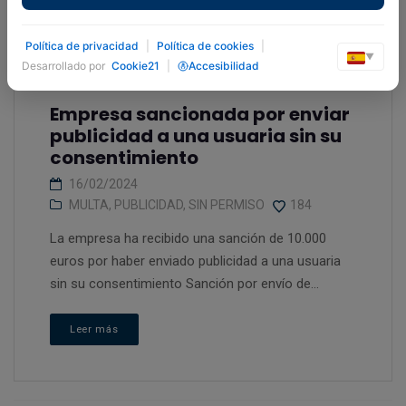
Política de privacidad
|
Política de cookies
|
▼
Desarrollado por
Cookie21
|
Accesibilidad
Empresa sancionada por enviar
publicidad a una usuaria sin su
consentimiento
16/02/2024
MULTA
,
PUBLICIDAD
,
SIN PERMISO
184
La empresa ha recibido una sanción de 10.000
euros por haber enviado publicidad a una usuaria
sin su consentimiento Sanción por envío de...
Leer más