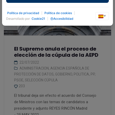
Política de privacidad
|
Política de cookies
|
▼
Desarrollado por
Cookie21
|
Accesibilidad
El Supremo anula el proceso de
elección de la cúpula de la AEPD
22/07/2022
ADMINISTRACION
,
AGENCIA ESPAÑOLA DE
PROTECCIÓN DE DATOS
,
GOBIERNO
,
POLITICA
,
PP
,
PSOE
,
SELECCIÓN CÚPULA
203
El tribunal deja sin efecto el acuerdo del Consejo
de Ministros con las ternas de candidatos a
presidente y adjunto REYES RINCÓN Madrid
- 25 MAY 2022...