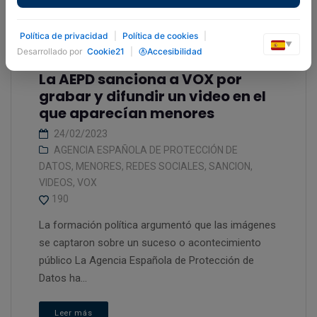
Política de privacidad
|
Política de cookies
|
▼
Desarrollado por
Cookie21
|
Accesibilidad
La AEPD sanciona a VOX por
grabar y difundir un video en el
que aparecían menores
24/02/2023
AGENCIA ESPAÑOLA DE PROTECCIÓN DE
DATOS
,
MENORES
,
REDES SOCIALES
,
SANCION
,
VIDEOS
,
VOX
190
La formación política argumentó que las imágenes
se captaron sobre un suceso o acontecimiento
público La Agencia Española de Protección de
Datos ha...
Leer más