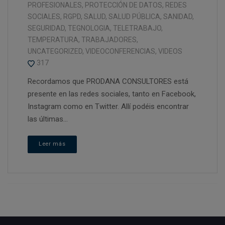
PROFESIONALES
,
PROTECCIÓN DE DATOS
,
REDES
SOCIALES
,
RGPD
,
SALUD
,
SALUD PÚBLICA
,
SANIDAD
,
SEGURIDAD
,
TEGNOLOGIA
,
TELETRABAJO
,
TEMPERATURA
,
TRABAJADORES
,
UNCATEGORIZED
,
VIDEOCONFERENCIAS
,
VIDEOS
317
Recordamos que PRODANA CONSULTORES está
presente en las redes sociales, tanto en Facebook,
Instagram como en Twitter. Allí podéis encontrar
las últimas...
Leer más