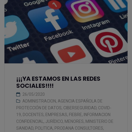
¡¡¡YA ESTAMOS EN LAS REDES
SOCIALES!!!!
26/05/2020
ADMINISTRACION
,
AGENCIA ESPAÑOLA DE
PROTECCIÓN DE DATOS
,
CIBERSEGURIDAD
,
COVID-
19
,
DOCENTES
,
EMPRESAS
,
FIEBRE
,
INFORMACION
CONFIDENCIAL
,
JURÍDICO
,
MENORES
,
MINISTERIO DE
SANIDAD
,
POLITICA
,
PRODANA CONSULTORES
,