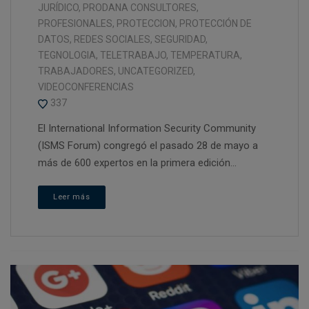
JURÍDICO
,
PRODANA CONSULTORES
,
PROFESIONALES
,
PROTECCION
,
PROTECCIÓN DE
DATOS
,
REDES SOCIALES
,
SEGURIDAD
,
TEGNOLOGIA
,
TELETRABAJO
,
TEMPERATURA
,
TRABAJADORES
,
UNCATEGORIZED
,
VIDEOCONFERENCIAS
337
El International Information Security Community
(ISMS Forum) congregó el pasado 28 de mayo a
más de 600 expertos en la primera edición...
Leer más