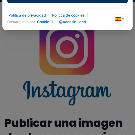
Política de privacidad
|
Política de cookies
|
▼
Desarrollado por
Cookie21
|
Accesibilidad
Publicar una imagen