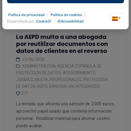
Política de privacidad
|
Política de cookies
|
▼
Desarrollado por
Cookie21
|
Accesibilidad
La AEPD multa a una abogada
por reutilizar documentos con
datos de clientes en el reverso
23/06/2020
ADMINISTRACION
,
AGENCIA ESPAÑOLA DE
PROTECCIÓN DE DATOS
,
APERCIBIMIENTO
,
JURÍDICO
,
MULTA
,
PROFESIONALES
,
PROTECCIÓN
DE DATOS
,
RGPD
,
SANCION
,
UNCATEGORIZED
271
La letrada, que afronta una sanción de 2.000 euros,
aprovechó papel usado que contenía información
personal Reutilizar material para ahorrar costes
puede acabar...