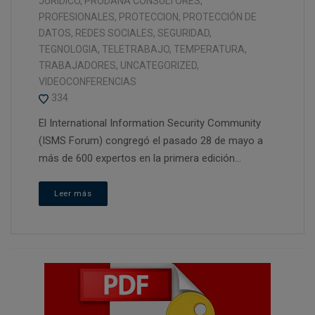
JURÍDICO
,
PRODANA CONSULTORES
,
PROFESIONALES
,
PROTECCION
,
PROTECCIÓN DE
DATOS
,
REDES SOCIALES
,
SEGURIDAD
,
TEGNOLOGIA
,
TELETRABAJO
,
TEMPERATURA
,
TRABAJADORES
,
UNCATEGORIZED
,
VIDEOCONFERENCIAS
334
El International Information Security Community
(ISMS Forum) congregó el pasado 28 de mayo a
más de 600 expertos en la primera edición...
Leer más