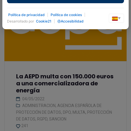
Política de privacidad
|
Política de cookies
|
▼
Desarrollado por
Cookie21
|
Accesibilidad
La AEPD multa con 150.000 euros
a una comercializadora de
energía
04/05/2022
ADMINISTRACION
,
AGENCIA ESPAÑOLA DE
PROTECCIÓN DE DATOS
,
DPO
,
MULTA
,
PROTECCIÓN
DE DATOS
,
RGPD
,
SANCION
241