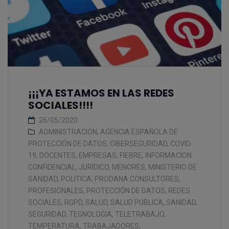
¡¡¡YA ESTAMOS EN LAS REDES
SOCIALES!!!!
26/05/2020
ADMINISTRACION
,
AGENCIA ESPAÑOLA DE
PROTECCIÓN DE DATOS
,
CIBERSEGURIDAD
,
COVID-
19
,
DOCENTES
,
EMPRESAS
,
FIEBRE
,
INFORMACION
CONFIDENCIAL
,
JURÍDICO
,
MENORES
,
MINISTERIO DE
SANIDAD
,
POLITICA
,
PRODANA CONSULTORES
,
PROFESIONALES
,
PROTECCIÓN DE DATOS
,
REDES
SOCIALES
,
RGPD
,
SALUD
,
SALUD PÚBLICA
,
SANIDAD
,
SEGURIDAD
,
TEGNOLOGIA
,
TELETRABAJO
,
TEMPERATURA
,
TRABAJADORES
,