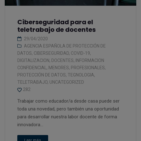
Ciberseguridad para el
teletrabajo de docentes
29/04/2020
AGENCIA ESPAÑOLA DE PROTECCIÓN DE
DATOS
,
CIBERSEGURIDAD
,
COVID-19
,
DIGITALIZACION
,
DOCENTES
,
INFORMACION
CONFIDENCIAL
,
MENORES
,
PROFESIONALES
,
PROTECCIÓN DE DATOS
,
TEGNOLOGIA
,
TELETRABAJO
,
UNCATEGORIZED
282
Trabajar como educador/a desde casa puede ser
toda una novedad, pero también una oportunidad
para desarrollar nuestra labor docente de forma
innovadora...
Leer más