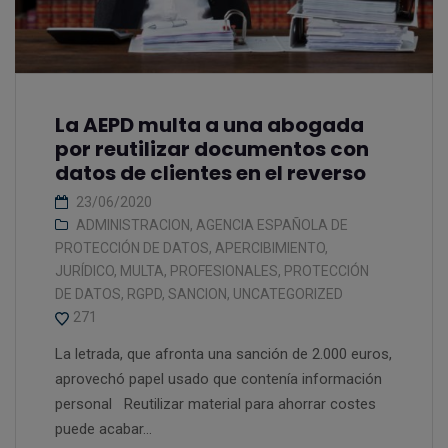
La AEPD multa a una abogada
por reutilizar documentos con
datos de clientes en el reverso
23/06/2020
ADMINISTRACION
,
AGENCIA ESPAÑOLA DE
PROTECCIÓN DE DATOS
,
APERCIBIMIENTO
,
JURÍDICO
,
MULTA
,
PROFESIONALES
,
PROTECCIÓN
DE DATOS
,
RGPD
,
SANCION
,
UNCATEGORIZED
271
La letrada, que afronta una sanción de 2.000 euros,
aprovechó papel usado que contenía información
personal Reutilizar material para ahorrar costes
puede acabar...