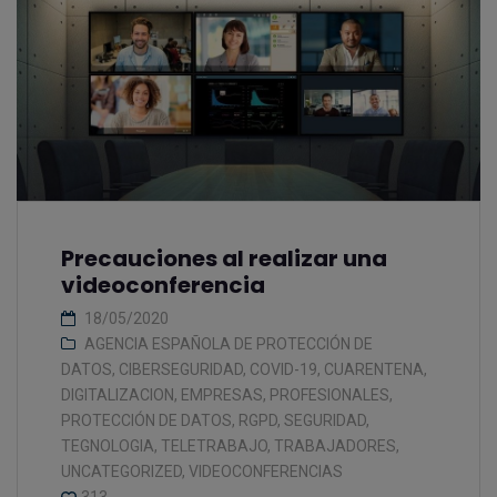
Precauciones al realizar una
videoconferencia
18/05/2020
AGENCIA ESPAÑOLA DE PROTECCIÓN DE
DATOS
,
CIBERSEGURIDAD
,
COVID-19
,
CUARENTENA
,
DIGITALIZACION
,
EMPRESAS
,
PROFESIONALES
,
PROTECCIÓN DE DATOS
,
RGPD
,
SEGURIDAD
,
TEGNOLOGIA
,
TELETRABAJO
,
TRABAJADORES
,
UNCATEGORIZED
,
VIDEOCONFERENCIAS
313