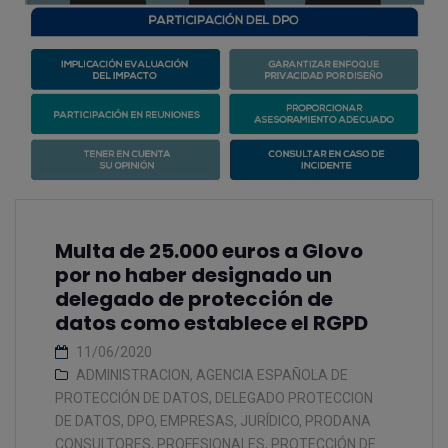
Multa de 25.000 euros a Glovo
por no haber designado un
delegado de protección de
datos como establece el RGPD
11/06/2020
ADMINISTRACION
,
AGENCIA ESPAÑOLA DE
PROTECCIÓN DE DATOS
,
DELEGADO PROTECCION
DE DATOS
,
DPO
,
EMPRESAS
,
JURÍDICO
,
PRODANA
CONSULTORES
,
PROFESIONALES
,
PROTECCIÓN DE