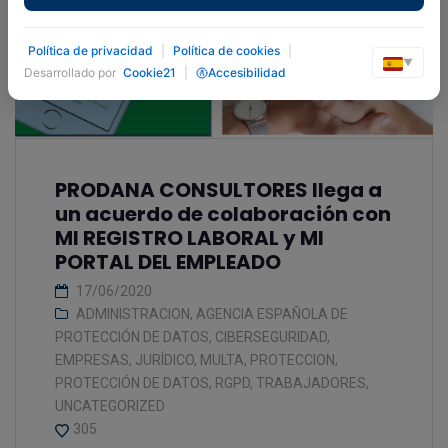
Política de privacidad
|
Política de cookies
|
▼
Desarrollado por
Cookie21
|
Accesibilidad
PRODANA CONSULTORES llega a
un acuerdo de colaboración con
MI REGISTRO LABORAL y MI
PORTAL DEL EMPLEADO
17/06/2020
ADMINISTRACION
,
AGENCIA ESPAÑOLA DE
PROTECCIÓN DE DATOS
,
CIBERSEGURIDAD
,
EMPRESAS
,
JURÍDICO
,
MULTA
,
PROTECCION
,
PROTECCIÓN DE DATOS
,
RGPD
,
TRABAJADORES
,
UNCATEGORIZED
305