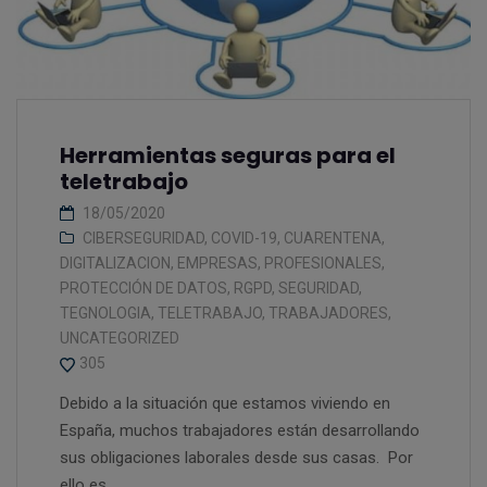
Herramientas seguras para el
teletrabajo
18/05/2020
CIBERSEGURIDAD
,
COVID-19
,
CUARENTENA
,
DIGITALIZACION
,
EMPRESAS
,
PROFESIONALES
,
PROTECCIÓN DE DATOS
,
RGPD
,
SEGURIDAD
,
TEGNOLOGIA
,
TELETRABAJO
,
TRABAJADORES
,
UNCATEGORIZED
305
Debido a la situación que estamos viviendo en
España, muchos trabajadores están desarrollando
sus obligaciones laborales desde sus casas. Por
ello es...