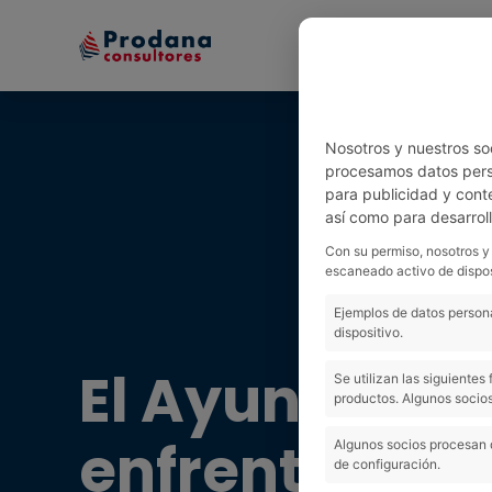
Inicio
Equipo
Nosotros y nuestros so
procesamos datos perso
para publicidad y cont
así como para desarrol
Con su permiso, nosotros y
escaneado activo de dispos
Ejemplos de datos persona
dispositivo.
El Ayuntamie
Se utilizan las siguiente
productos. Algunos socios
enfrentarse a
Algunos socios procesan 
de configuración.