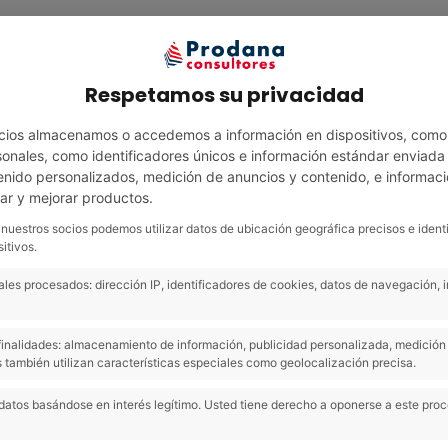
Servicios
Área clientes
Área técnica
N
Respetamos su privacidad
cios almacenamos o accedemos a información en dispositivos, como
nales, como identificadores únicos e información estándar enviada p
enido personalizados, medición de anuncios y contenido, e informaci
lar y mejorar productos.
 nuestros socios podemos utilizar datos de ubicación geográfica precisos e ident
itivos.
les procesados: dirección IP, identificadores de cookies, datos de navegación, 
nto de Aranda p
s finalidades: almacenamiento de información, publicidad personalizada, medición 
 también utilizan características especiales como geolocalización precisa.
 una multa de l
datos basándose en interés legítimo. Usted tiene derecho a oponerse a este pro