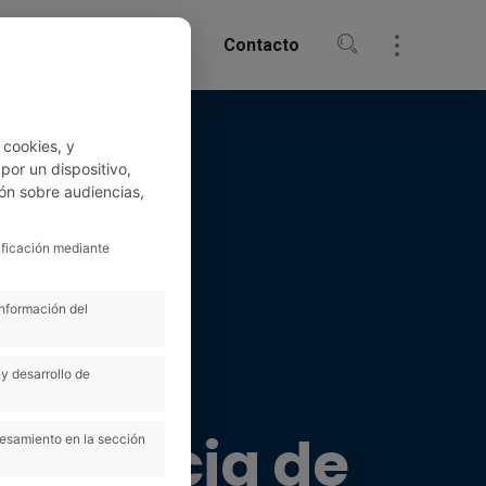
oticias
Biblioteca
Contacto
 cookies, y
or un dispositivo,
ón sobre audiencias,
ificación mediante
información del
odría
y desarrollo de
a Agencia de
cesamiento en la sección