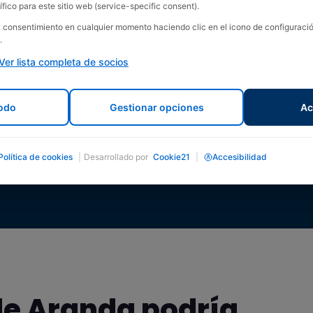
fico para este sitio web (service-specific consent).
e Datos
su consentimiento en cualquier momento haciendo clic en el icono de configurac
.
Ver lista completa de socios
odo
Gestionar opciones
Ac
Política de cookies
|
Desarrollado por
Cookie21
|
Accesibilidad
de Aranda podría